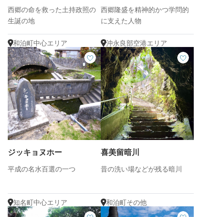
西郷の命を救った土持政照の
西郷隆盛を精神的かつ学問的
生誕の地
に支えた人物
和泊町中心エリア
沖永良部空港エリア
ジッキョヌホー
喜美留暗川
平成の名水百選の一つ
昔の洗い場などが残る暗川
知名町中心エリア
和泊町その他