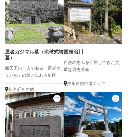
屋者ガジマル墓（琉球式墳
国頭暗川
墓）
自然の恵みを活用してきた貴
四天王の一人である「屋者マ
重な歴史遺産
サバル」の墓と伝わる史跡
沖永良部空港エリア
知名町その他