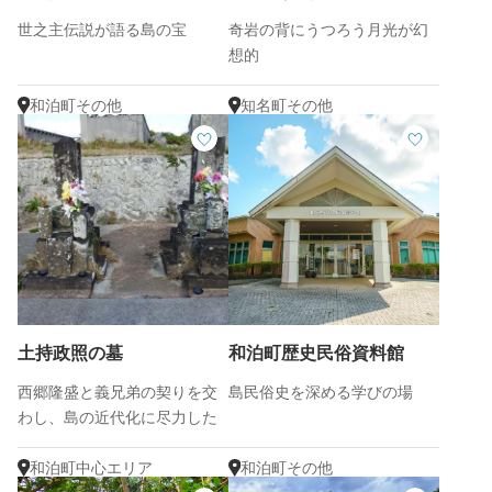
世之主伝説が語る島の宝
奇岩の背にうつろう月光が幻
想的
和泊町その他
知名町その他
土持政照の墓
和泊町歴史民俗資料館
西郷隆盛と義兄弟の契りを交
島民俗史を深める学びの場
わし、島の近代化に尽力した
人物が眠る場所
和泊町中心エリア
和泊町その他