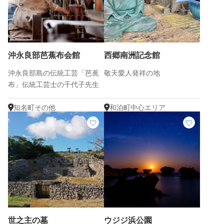
沖永良部芭蕉布会館
西郷南洲記念館
沖永良部島の伝統工芸「芭蕉
敬天愛人発祥の地
布」伝統工芸士の千代子先生
がお出迎え♪
知名町その他
和泊町中心エリア
世之主の墓
ウジジ浜公園