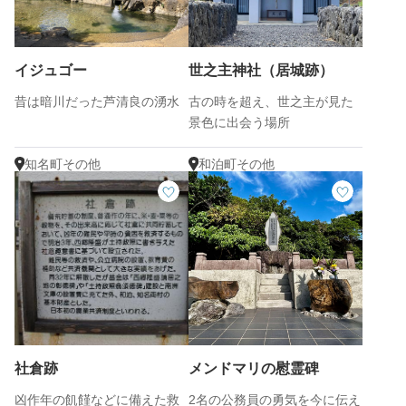
イジュゴー
世之主神社（居城跡）
昔は暗川だった芦清良の湧水
古の時を超え、世之主が見た
景色に出会う場所
知名町その他
和泊町その他
社倉跡
メンドマリの慰霊碑
凶作年の飢饉などに備えた救
2名の公務員の勇気を今に伝え