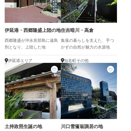
伊延港・西郷隆盛上陸の地
住吉暗川・高倉
西郷隆盛が沖永良部島に遠島
集落の暮らしを支えた、手つ
刑となり、上陸した地
かずの自然が魅力の水源地
伊延港エリア
知名町その他
土持政照生誕の地
川口雪篷翁謫居の地