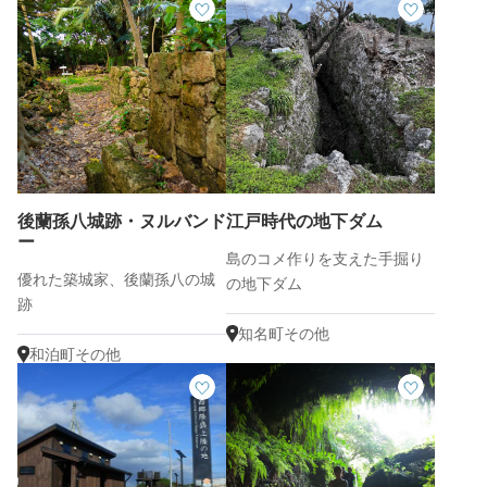
後蘭孫八城跡・ヌルバンド
江戸時代の地下ダム
ー
島のコメ作りを支えた手掘り
優れた築城家、後蘭孫八の城
の地下ダム
跡
知名町その他
和泊町その他