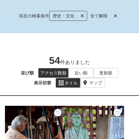
現在の検索条件
歴史・文化
全て解除
54
件ありました
並び順
アクセス数順
近い順
更新順
表示切替
タイル
マップ