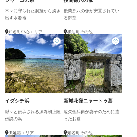
シャーゴの泉
後蘭孫八の像
木々に守られた洞窟から湧き
後蘭孫八の像が安置されてい
出す水源地
る御堂
知名町中心エリア
和泊町その他
イダシチ浜
新城花窪ニャートゥ墓
脈々と伝承される源為朝上陸
遠矢金兵衛が妻子のために造
伝説の浜
ったお墓
伊延港エリア
知名町その他