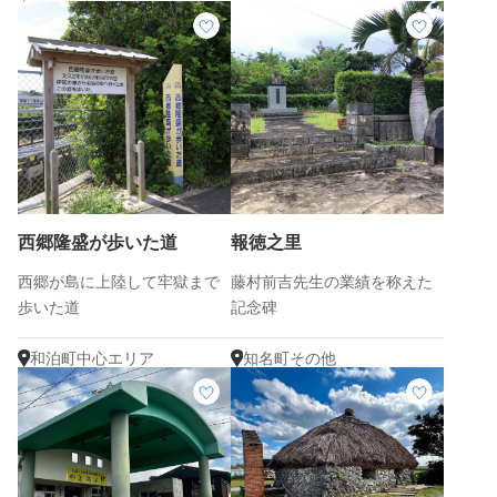
西郷隆盛が歩いた道
報徳之里
西郷が島に上陸して牢獄まで
藤村前吉先生の業績を称えた
歩いた道
記念碑
和泊町中心エリア
知名町その他