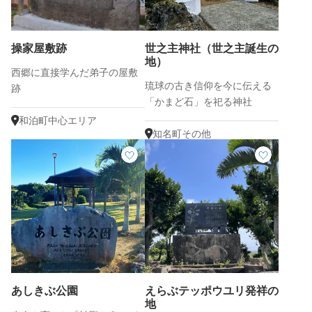
操家屋敷跡
世之主神社（世之主誕生の
地）
西郷に直接学んだ弟子の屋敷
琉球の古き信仰を今に伝える
跡
「かまど石」を祀る神社
和泊町中心エリア
知名町その他
あしきぶ公園
えらぶテッポウユリ発祥の
地