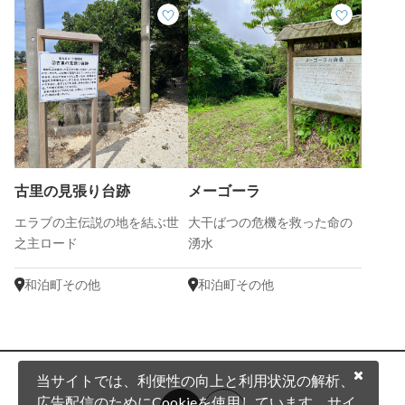
古里の見張り台跡
メーゴーラ
エラブの主伝説の地を結ぶ世
大干ばつの危機を救った命の
之主ロード
湧水
和泊町その他
和泊町その他
当サイトでは、利便性の向上と利用状況の解析、
広告配信のためにCookieを使用しています。サイ