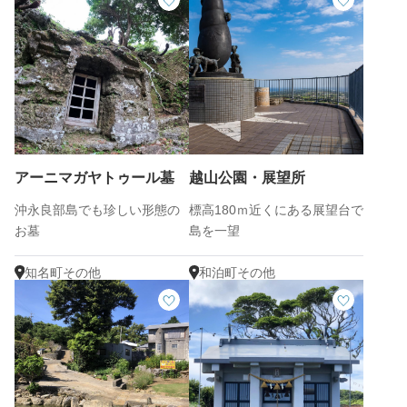
アーニマガヤトゥール墓
越山公園・展望所
沖永良部島でも珍しい形態の
標高180ｍ近くにある展望台で
お墓
島を一望
知名町その他
和泊町その他