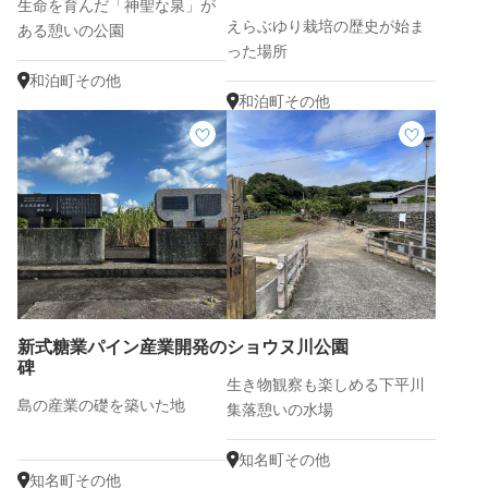
生命を育んだ「神聖な泉」が
えらぶゆり栽培の歴史が始ま
ある憩いの公園
った場所
和泊町その他
和泊町その他
新式糖業パイン産業開発の
ショウヌ川公園
碑
生き物観察も楽しめる下平川
島の産業の礎を築いた地
集落憩いの水場
知名町その他
知名町その他