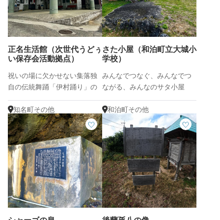
正名生活館（次世代うどぅ
さた小屋（和泊町立大城小
い保存会活動拠点）
学校）
祝いの場に欠かせない集落独
みんなでつなぐ、みんなでつ
自の伝統舞踊「伊村踊り」の
ながる、みんなのサタ小屋
継承地
知名町その他
和泊町その他