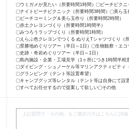
ウミガメが見たい（所要時間1時間）
ビーチピクニ
ナイトビーチピクニック（所要時間3時間）
美ら玉
ビーチコーミング＆美ら玉作り（所要時間2時間）
赤土クレヨンづくり（所要時間1時間半）
みつろうラップづくり（所要時間1時間）
えらぶ色クレヨンでつくる ぬりえTシャツづくり（
景勝地めぐりツアー（半日～1日）
生物観察・エコ
史跡・奇岩めぐりツアー（半日～1日）
島内施設・企業・工場見学（1ヶ所につき1時間半程
ダイビング・シュノーケル等マリンアクティビティ（
グランピング（テント等設置希望）
キャンプグッズ等レンタル（テント等は自身にて設
すべてお任せするので提案して欲しい
その他