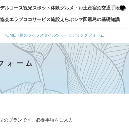
デルコース
観光スポット
体験
グルメ・お土産
宿泊
交通手段
協会エラブココ
サービス施設
えらぶシマ図鑑
島の基礎知識
HOME
島のライフスタイルツアーヒアリングフォーム
フォーム
型のプランです。必要事項をご入力