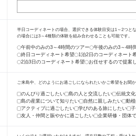
半日コーディネートの場合、選択できる体験目安は1～2つとな
の場合には3～4種類の体験を組み合わせることも可能です。
午前中のみの3～4時間のツアー
午後のみの3～4時
終日コーディネート希望
1泊2日のコーディネート
2泊3日のコーディネート希望
お任せするので提案
ご来島中、どのようにお過ごしになられたいかご希望をお聞か
のんびり過ごしたい
島の人と交流したい
伝統文化
島の産業について知りたい
自然に親しみたい
動植
アクティブに過ごしたい
学びのある旅にしたい
子
友人・仲間と賑やかに過ごしたい
企業研修・団体