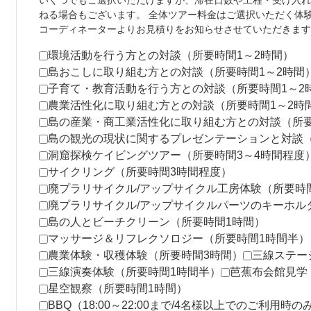
いくつでもご選択いただけますが、滞在日数や工程・受け入れ
ねる場合もございます。 全体ツアー料金はご選択いただく体
コーディネーターよりお見積りをお知らせさせていただきます
環境活動を行う方との対談（所要時間1～2時間）
島おこしに取り組む方との対談（所要時間1～2時間
子育て・教育活動を行う方との対談（所要時間1～2
農業活性化に取り組む方との対談（所要時間1～2時
島の産業・商工業活性化に取り組む方との対談（所要
島の観光の現状に関するプレゼンテーションと対談（
洞窟探検ケイビングツアー（所要時間3～4時間程度
サイクリング（所要時間3時間程度）
廃プラリサイクル/アップサイクル工房体験（所要時
廃プラリサイクル/アップサイクルパーツのキーホル
島の人とビーチクリーン（所要時間1時間）
マッサージ＆リフレクソロジー（所要時間1時間半）
農業体験・収穫体験（所要時間3時間）
三線ステー
三線演奏体験（所要時間1時間半）
芭蕉布会館見学
星空観察（所要時間1時間）
BBQ（18:00～22:00まで/4名様以上でのご利用時