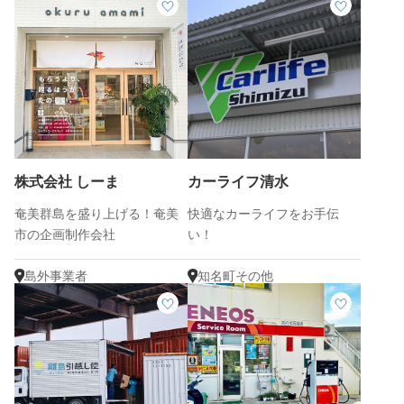
株式会社 しーま
カーライフ清水
奄美群島を盛り上げる！奄美
快適なカーライフをお手伝
市の企画制作会社
い！
島外事業者
知名町その他