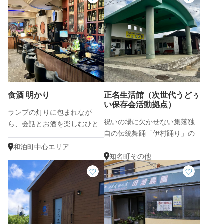
食酒 明かり
正名生活館（次世代うどぅ
い保存会活動拠点）
ランプの灯りに包まれなが
祝いの場に欠かせない集落独
ら、会話とお酒を楽しむひと
自の伝統舞踊「伊村踊り」の
とき
継承地
和泊町中心エリア
知名町その他