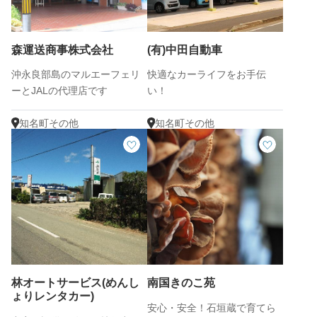
森運送商事株式会社
(有)中田自動車
沖永良部島のマルエーフェリ
快適なカーライフをお手伝
ーとJALの代理店です
い！
知名町その他
知名町その他
林オートサービス(めんし
南国きのこ苑
ょりレンタカー)
安心・安全！石垣蔵で育てら