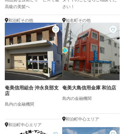
高級の美髪へ
さい！
和泊町その他
知名町その他
奄美信用組合 沖永良部支
奄美大島信用金庫 和泊店
店
島内の金融機関
島内の金融機関
和泊町中心エリア
和泊町中心エリア