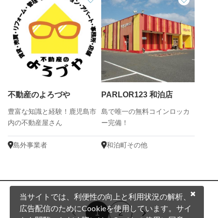
不動産のよろづや
PARLOR123 和泊店
豊富な知識と経験！鹿児島市
島で唯一の無料コインロッカ
内の不動産屋さん
ー完備！
島外事業者
和泊町その他
当サイトでは、利便性の向上と利用状況の解析、
広告配信のためにCookieを使用しています。サイ
1
2