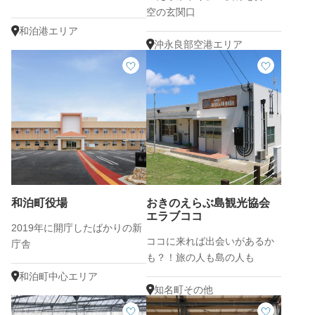
空の玄関口
和泊港エリア
沖永良部空港エリア
和泊町役場
おきのえらぶ島観光協会
エラブココ
2019年に開庁したばかりの新
ココに来れば出会いがあるか
庁舎
も？！旅の人も島の人も
Welcomeな交流型観光拠点
和泊町中心エリア
「エラブココ」に行こう！
知名町その他