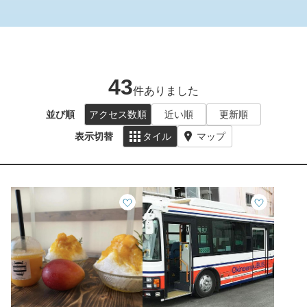
43
件ありました
並び順
アクセス数順
近い順
更新順
表示切替
タイル
マップ