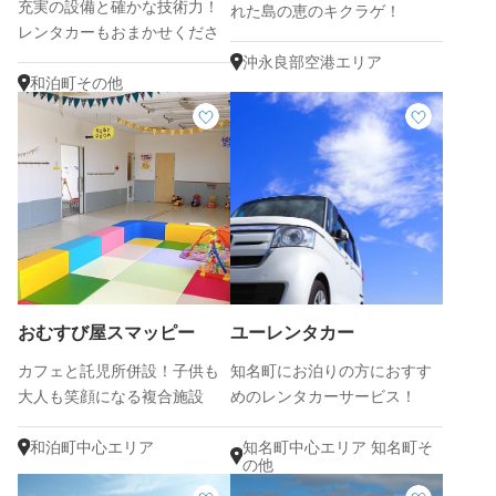
充実の設備と確かな技術力！
れた島の恵のキクラゲ！
レンタカーもおまかせくださ
い！
沖永良部空港エリア
和泊町その他
おむすび屋スマッピー
ユーレンタカー
カフェと託児所併設！子供も
知名町にお泊りの方におすす
大人も笑顔になる複合施設
めのレンタカーサービス！
和泊町中心エリア
知名町中心エリア 知名町そ
の他