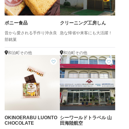
ポニー食品
クリーニング工房しん
昔から愛される手作り沖永良
急な帰省や来客にも大活躍！
部銘菓
和泊町その他
和泊町その他
OKINOERABU LUONTO
シーワールドトラベル 山
CHOCOLATE
田海陸航空