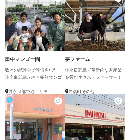
田中マンゴー園
要ファーム
数々の品評会で評価された、
沖永良部島で革新的な畜産業
沖永良部島が誇る完熟マンゴ
を営むネクストファーマー！
ー！
沖永良部空港エリア
知名町その他