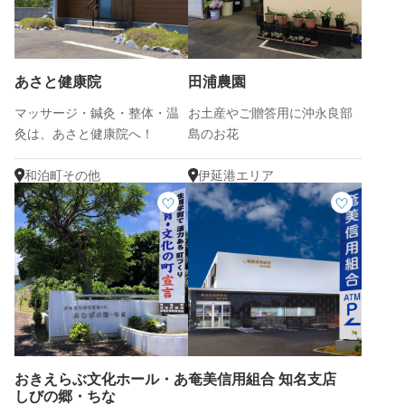
あさと健康院
田浦農園
マッサージ・鍼灸・整体・温
お土産やご贈答用に沖永良部
灸は、あさと健康院へ！
島のお花
和泊町その他
伊延港エリア
おきえらぶ文化ホール・あ
奄美信用組合 知名支店
しびの郷・ちな