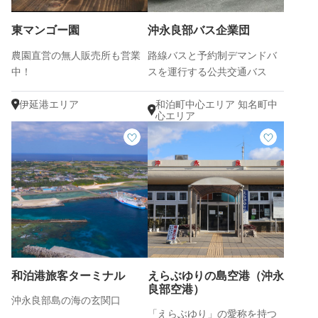
東マンゴー園
沖永良部バス企業団
農園直営の無人販売所も営業
路線バスと予約制デマンドバ
中！
スを運行する公共交通バス
伊延港エリア
和泊町中心エリア 知名町中
心エリア
和泊港旅客ターミナル
えらぶゆりの島空港（沖永
良部空港）
沖永良部島の海の玄関口
「えらぶゆり」の愛称を持つ