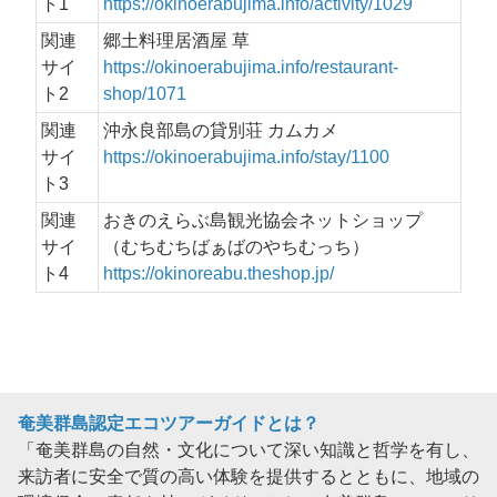
ト1
https://okinoerabujima.info/activity/1029
関連
郷土料理居酒屋 草
サイ
https://okinoerabujima.info/restaurant-
ト2
shop/1071
関連
沖永良部島の貸別荘 カムカメ
サイ
https://okinoerabujima.info/stay/1100
ト3
関連
おきのえらぶ島観光協会ネットショップ
サイ
（むちむちばぁばのやちむっち）
ト4
https://okinoreabu.theshop.jp/
奄美群島認定エコツアーガイドとは？
「奄美群島の自然・文化について深い知識と哲学を有し、
来訪者に安全で質の高い体験を提供するとともに、地域の