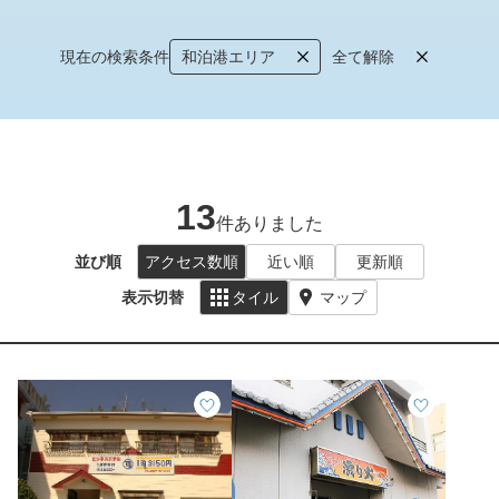
現在の検索条件
和泊港エリア
全て解除
13
件ありました
並び順
アクセス数順
近い順
更新順
表示切替
タイル
マップ