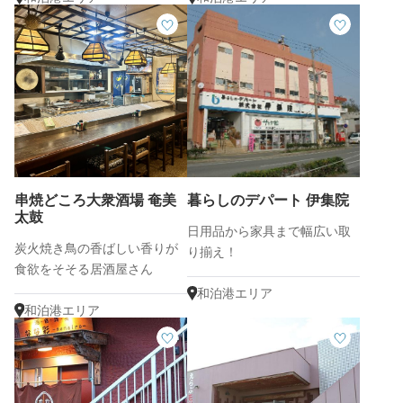
串焼どころ大衆酒場 奄美
暮らしのデパート 伊集院
太鼓
日用品から家具まで幅広い取
炭火焼き鳥の香ばしい香りが
り揃え！
食欲をそそる居酒屋さん
和泊港エリア
和泊港エリア