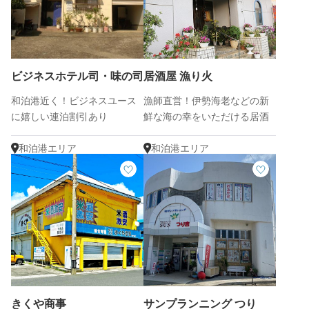
ビジネスホテル司・味の司
居酒屋 漁り火
和泊港近く！ビジネスユース
漁師直営！伊勢海老などの新
に嬉しい連泊割引あり
鮮な海の幸をいただける居酒
屋
和泊港エリア
和泊港エリア
きくや商事
サンプランニング つり