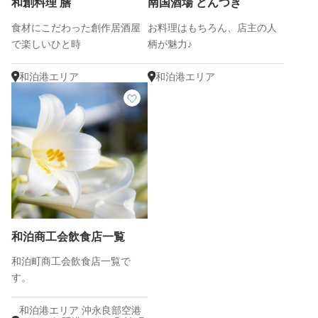
和創料理 膳
南国酒場 どんつき
食材にこだわった創作居酒屋
お料理はもちろん、店主の人
で楽しいひと時
柄が魅力♪
和泊港エリア
和泊港エリア
和泊商工会飲食店一覧
和泊町商工会飲食店一覧で
す。
和泊港エリア 沖永良部空港