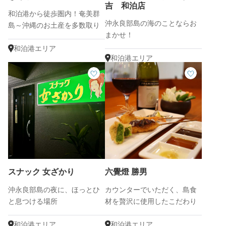
吉 和泊店
和泊港から徒歩圏内！奄美群
沖永良部島の海のことならお
島～沖縄のお土産を多数取り
まかせ！
揃え！
和泊港エリア
和泊港エリア
スナック 女ざかり
六覺燈 勝男
沖永良部島の夜に、ほっとひ
カウンターでいただく、島食
と息つける場所
材を贅沢に使用したこだわり
の串カツ
和泊港エリア
和泊港エリア