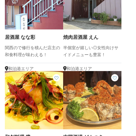
居酒屋 なな彩
焼肉居酒屋 えん
関西ので修行を積んだ店主の
半個室が嬉しい◎女性向けサ
和食料理が味わえる！
イドメニューも豊富！
和泊港エリア
和泊港エリア