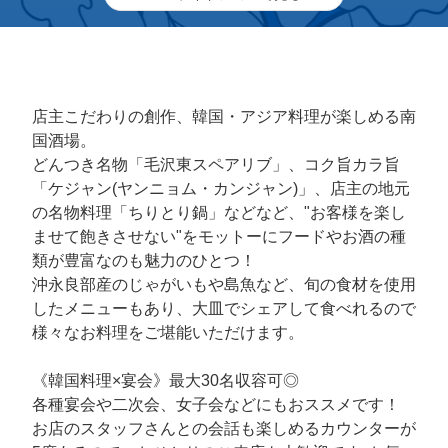
店主こだわりの創作、韓国・アジア料理が楽しめる南
国酒場。
どんつき名物「毛沢東スペアリブ」、コク旨カラ旨
「ケジャン(ヤンニョム・カンジャン)」、店主の地元
の名物料理「ちりとり鍋」などなど、"お客様を楽し
ませて飽きさせない"をモットーにフードやお酒の種
類が豊富なのも魅力のひとつ！
沖永良部産のじゃがいもや島魚など、旬の食材を使用
したメニューもあり、大皿でシェアして食べれるので
様々なお料理をご堪能いただけます。
《韓国料理×宴会》最大30名収容可◎
各種宴会や二次会、女子会などにもおススメです！
お店のスタッフさんとの会話も楽しめるカウンターが