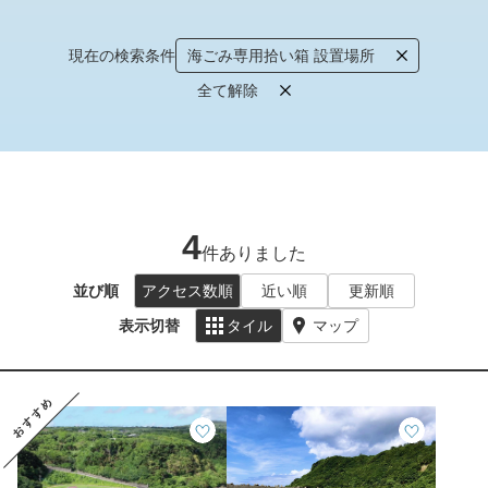
現在の検索条件
海ごみ専用拾い箱 設置場所
全て解除
4
件ありました
並び順
アクセス数順
近い順
更新順
表示切替
タイル
マップ