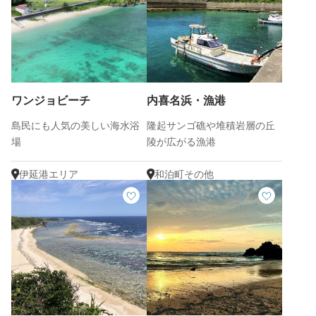
ワンジョビーチ
内喜名浜・漁港
島民にも人気の美しい海水浴
隆起サンゴ礁や堆積岩層の丘
場
陵が広がる漁港
伊延港エリア
和泊町その他