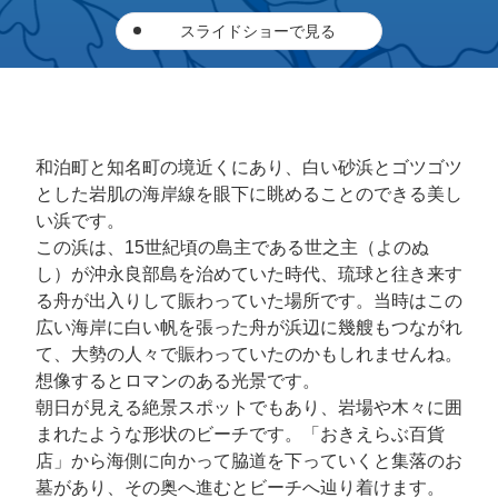
スライドショーで見る
和泊町と知名町の境近くにあり、白い砂浜とゴツゴツ
とした岩肌の海岸線を眼下に眺めることのできる美し
い浜です。
この浜は、15世紀頃の島主である世之主（よのぬ
し）が沖永良部島を治めていた時代、琉球と往き来す
る舟が出入りして賑わっていた場所です。当時はこの
広い海岸に白い帆を張った舟が浜辺に幾艘もつながれ
て、大勢の人々で賑わっていたのかもしれませんね。
想像するとロマンのある光景です。
朝日が見える絶景スポットでもあり、岩場や木々に囲
まれたような形状のビーチです。「おきえらぶ百貨
店」から海側に向かって脇道を下っていくと集落のお
墓があり、その奥へ進むとビーチへ辿り着けます。