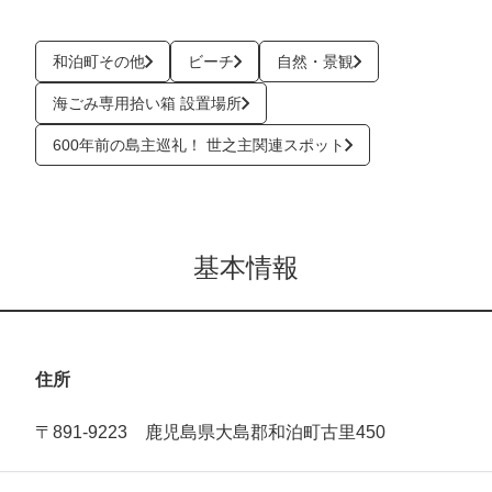
和泊町その他
ビーチ
自然・景観
海ごみ専用拾い箱 設置場所
600年前の島主巡礼！ 世之主関連スポット
基本情報
住所
〒891-9223 鹿児島県大島郡和泊町古里450