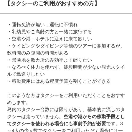
【タクシーのご利用がおすすめの方】
・運転免許が無い，運転に不慣れ
・乳幼児やご高齢の方と一緒に旅行する
・空港や港，ホテルに迎えに来て欲しい
・ケイビングやダイビング等他のツアーに参加するが、
数時間のみ隙間の時間がある
・景勝地を数カ所のみ効率よく廻りたい
・なるべく体力を使わず、徒歩時間が少ない観光スタイ
ルで島巡りしたい
・移動費用にはある程度予算を割くことができる
このような方はタクシーをご利用いただくことをおすす
めします。
島内のタクシー台数には限りがあり、基本的に流しのタ
クシーは走っていません。
空港や港からの移動手段とし
てタクシーを使われる場合にも事前予約が必要
です。3
～4人の少人数でタクシーをご利用いただく場合には一