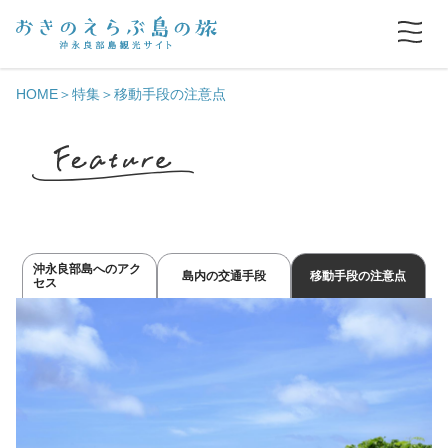
HOME
特集
移動手段の注意点
沖永良部島へのアク
島内の交通手段
移動手段の注意点
セス