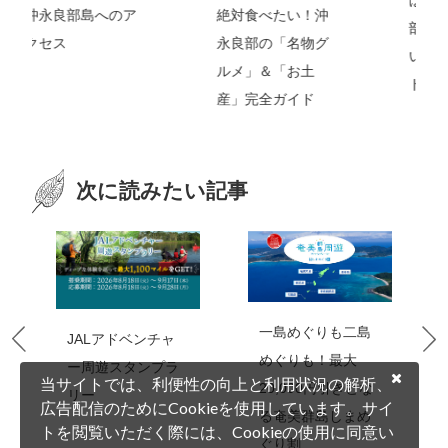
絶対食べたい！沖
部！知っておきた
永良部の「名物グ
い定番観光スポッ
ルメ」＆「お土
ト・体験情報
産」完全ガイド
次に読みたい記事
一島めぐりも二島
めぐりも！最大
南の島のコーヒー
当サイトでは、利便性の向上と利用状況の解析、
20,000円引きとな
農園
広告配信のためにCookieを使用しています。サイ
る奄美群島しまめ
トを閲覧いただく際には、Cookieの使用に同意い
ぐり割