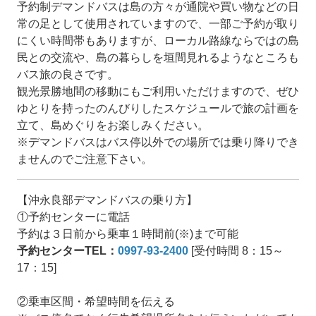
予約制デマンドバスは島の方々が通院や買い物などの日
常の足として使用されていますので、一部ご予約が取り
にくい時間帯もありますが、ローカル路線ならではの島
民との交流や、島の暮らしを垣間見れるようなところも
バス旅の良さです。
観光景勝地間の移動にもご利用いただけますので、ぜひ
ゆとりを持ったのんびりしたスケジュールで旅の計画を
立て、島めぐりをお楽しみください。
※デマンドバスはバス停以外での場所では乗り降りでき
ませんのでご注意下さい。
【沖永良部デマンドバスの乗り方】
①予約センターに電話
予約は３日前から乗車１時間前(※)まで可能
予約センターTEL：
0997-93-2400
[受付時間 8：15～
17：15]
②乗車区間・希望時間を伝える