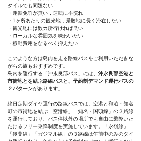
タイルでも問題ない
・運転免許が無い，運転に不慣れ
・1ヶ所あたりの観光地，景勝地に長く滞在したい
・観光地には数カ所行ければ良い
・ローカルな雰囲気を味わいたい
・移動費用をなるべく抑えたい
このような方は島内を走る路線バスをご利用いただきな
がらの旅もおすすめです。
島内を運行する「沖永良部バス」には、
沖永良部空港と
市街地とを結ぶ路線バスと、予約制デマンド運行バスの
２パターン
があります。
終日定期ダイヤ運行の路線バスでは、空港と和泊・知名
町の市街地を結ぶ「空港線」「知名・国頭線」の２路線
を運行しており、バス停以外の場所でも自由に乗降いた
だけるフリー乗降制度を実施しています。「永嶺線」
「後蘭線」「ガジマル線」の３路線は午前中のみのダイ