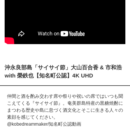
沖永良部島「サイサイ節」大山百合香 & 市和浩
with 榮鉄也【知名町公認】4K UHD
仲間と酒を酌み交わす席や祭りや祝いの席ではいつも聞
こえてくる『サイサイ節』。奄美群島特産の黒糖焼酎に
まつわる歴史や島に息づく酒文化とそこに生きる人々の
素顔を感じてください。
@kobedreammaker/知名町公認動画