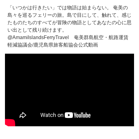
「いつかは行きたい」では物語は始まらない。 奄美の
島々を巡るフェリーの旅。島で目にして、触れて、感じ
たものたちのすべてが冒険の物語としてあなたの心に思
い出として残り続けます。
@AmamiIslandsFerryTravel 奄美群島航空・航路運賃
軽減協議会/鹿児島県旅客船協会公式動画