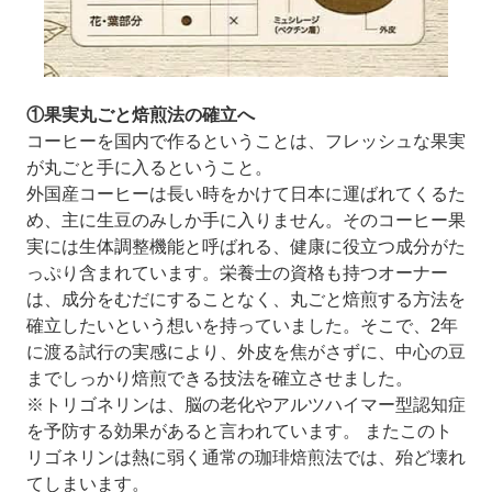
①果実丸ごと焙煎法の確立へ
コーヒーを国内で作るということは、フレッシュな果実
が丸ごと手に入るということ。
外国産コーヒーは長い時をかけて日本に運ばれてくるた
め、主に生豆のみしか手に入りません。そのコーヒー果
実には生体調整機能と呼ばれる、健康に役立つ成分がた
っぷり含まれています。栄養士の資格も持つオーナー
は、成分をむだにすることなく、丸ごと焙煎する方法を
確立したいという想いを持っていました。そこで、2年
に渡る試行の実感により、外皮を焦がさずに、中心の豆
までしっかり焙煎できる技法を確立させました。
※トリゴネリンは、脳の老化やアルツハイマー型認知症
を予防する効果があると言われています。 またこのト
リゴネリンは熱に弱く通常の珈琲焙煎法では、殆ど壊れ
てしまいます。