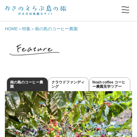
HOME
特集
南の島のコーヒー農園
南の島のコーヒー農
クラウドファンディ
Noah coffee コーヒ
園
ング
ー農園見学ツアー