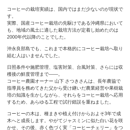
コーヒーの栽培実績は、国内ではまだ少ないのが現状で
す。
実際、国産コーヒー栽培の先駆けである沖縄県において
も、地域の風土に適した栽培方法が定着し始めたのは
2000年代以降のことでした。
沖永良部島でも、これまで本格的にコーヒー栽培へ取り
組む人はいませんでした。
日照条件や施肥管理、塩害対策、台風対策、さらには収
穫後の鮮度管理まで――。
コーヒー農園オーナー 山下 さつきさんは、長年農協で
指導員を務めてきた父から受け継いだ農業経営や果樹栽
培の知識を生かしながら、それらをコーヒー栽培へ応用
するため、あらゆる工程で試行錯誤を重ねました。
コーヒーの木は、種まきや植え付けからおよそ3年で成
木へと成長します。やがてジャスミンに似た白い花を咲
かせ、その後、赤く色づく実「コーヒーチェリー」をつ