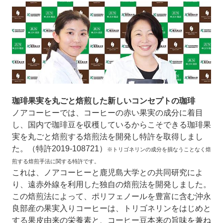
珈琲果実を丸ごと焙煎した新しいコンセプトの珈琲
ノアコーヒーでは、コーヒーの赤い果実の成分に着目
し、国内で珈琲豆を収穫しているからこそできる珈琲果
実を丸ごと焙煎する焙煎法を開発し特許を取得しまし
た。（特許2019-108721）
※トリゴネリンの成分を損なうことなく焙
煎する焙煎手法に関する特許です。
これは、ノアコーヒーと鹿児島大学との共同研究によ
り、遠赤外線を利用した独自の焙煎法を開発しました。
この焙煎法によって、ポリフェノールを豊富に含む沖永
良部産の果実入りコーヒーは、トリゴネリンをはじめと
する果皮由来の栄養素と、コーヒー豆本来の旨味を兼ね