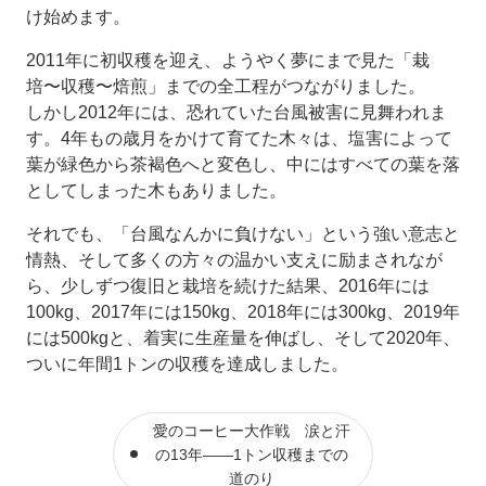
け始めます。
2011年に初収穫を迎え、ようやく夢にまで見た「栽
培〜収穫〜焙煎」までの全工程がつながりました。
しかし2012年には、恐れていた台風被害に見舞われま
す。4年もの歳月をかけて育てた木々は、塩害によって
葉が緑色から茶褐色へと変色し、中にはすべての葉を落
としてしまった木もありました。
それでも、「台風なんかに負けない」という強い意志と
情熱、そして多くの方々の温かい支えに励まされなが
ら、少しずつ復旧と栽培を続けた結果、2016年には
100kg、2017年には150kg、2018年には300kg、2019年
には500kgと、着実に生産量を伸ばし、そして2020年、
ついに年間1トンの収穫を達成しました。
愛のコーヒー大作戦 涙と汗
の13年――1トン収穫までの
道のり