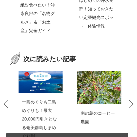
はじめての沖永良
絶対食べたい！沖
部！知っておきた
永良部の「名物グ
い定番観光スポッ
ルメ」＆「お土
ト・体験情報
産」完全ガイド
次に読みたい記事
一島めぐりも二島
めぐりも！最大
南の島のコーヒー
20,000円引きとな
農園
る奄美群島しまめ
ぐり割