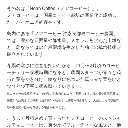
その名は「Noah Coffee（ノアコーヒー）」。
ノアコーヒーは、国産コーヒー栽培の産業化に成功し
た、パイオニア的存在です。
島内にある「ノアコーヒー 沖永良部島コーヒー農園」
では、豊かな日照量や降水量、ミネラルを含んだ土壌な
ど、島ならではの自然環境を生かした独自の栽培技術が
確立されています。
冬場の寒さに注意を払いながら、11月〜2月頃のコーヒ
ーチェリー収穫時期になると、農園スタッフが青々と茂
った葉をかき分け、鈴なりに色づいた真っ赤な実をひと
つひとつ丁寧に摘み取っていきます。
※コーヒーの収穫時期は、その年の気象条件によって変動します。降水量や日照時間は、
開花から結実までの期間（通常約6〜8か月）に影響を与えるため、天候によって収穫時
期が数週間〜数か月前後する場合があります。
こうして丹精込めて育てられたノアコーヒーのスペシャ
ルティコーヒーは、爽やかでフルーティーな風味と、他