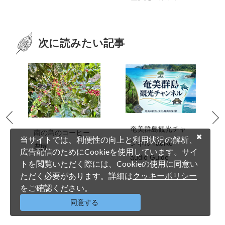
次に読みたい記事
奄美群島観光チャ
南の島のコーヒー
当サイトでは、利便性の向上と利用状況の解析、
ンネル radiko
農園
広告配信のためにCookieを使用しています。サイ
audio Guide
トを閲覧いただく際には、Cookieの使用に同意い
ただく必要があります。詳細は
クッキーポリシー
をご確認ください。
同意する