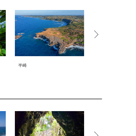
伊延港・西郷隆盛上陸の地
高千穂神