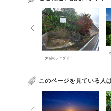
ウミガメビューポイント
城のシニグドー
このページを見ている人