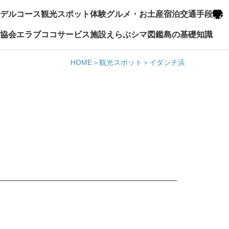
デルコース
観光スポット
体験
グルメ・お土産
宿泊
交通手段
協会エラブココ
サービス施設
えらぶシマ図鑑
島の基礎知識
HOME
観光スポット
イダシチ浜