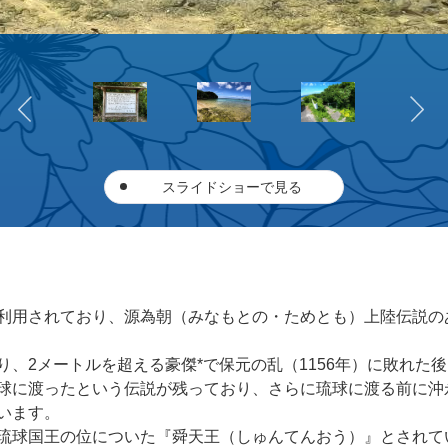
スライドショーで見る
利用されており、源為朝（みなもとの・ためとも）上陸伝説の
、2メートルを超える豪傑*で保元の乱（1156年）に敗れた
球に渡ったという伝説が残っており、さらに琉球に渡る前に沖
います。
琉球国王の位についた『舜天王（しゅんてんおう）』とされて