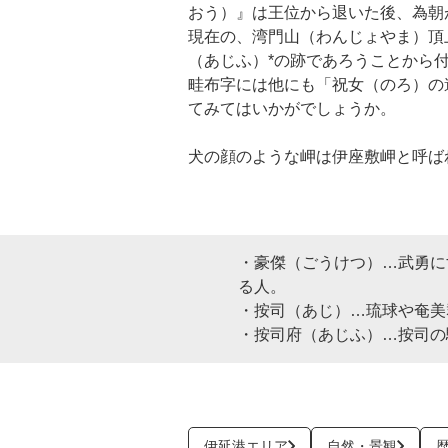
おう）』は王位から退いた後、為朝
現在の、湾門山（わんじょやま）頂
（あじふ）*の跡であろうことから
畦布字には他にも「祝女（のろ）の
てみてはいかがでしょうか。
犬の顔のような岬は伊座敷岬と呼ば
・豪傑（ごうけつ）…武勇に
る人。
・按司（あじ）…琉球や奄美
・按司府（あじふ）…按司の
伊延港エリア
自然・景観