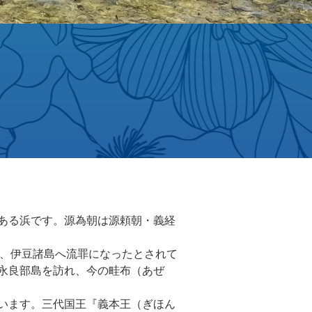
ある浜です。源為朝は源頼朝・義経
後、伊豆諸島へ流罪になったとされて
永良部島を訪れ、今の畦布（あぜ
います。三代国王『義本王（ぎほん