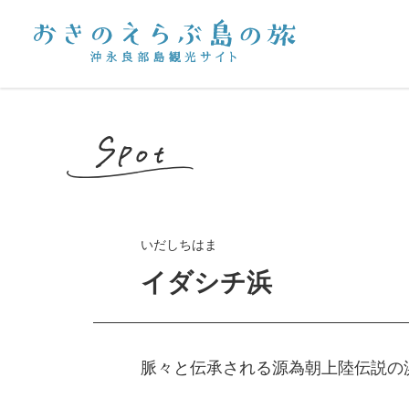
いだしちはま
イダシチ浜
脈々と伝承される源為朝上陸伝説の