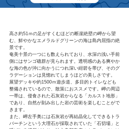
高さ約51ｍの足がすくむほどの断崖絶壁の岬から望
む、鮮やかなエメラルドグリーンの海は島内屈指の絶
景です。
奄美十景の一つにも数えられており、水深の浅い手前
側にはサンゴ礁群が見られます。透明感のある爽やか
な海の色が沖に向かうにつれ深い紺碧を帯び、そのグ
ラデーションは見惚れてしまうほどの美しさです。
展望デッキや約1500ｍ遊歩道、多目的トイレなども
整備されているので、散策におススメです。岬の周辺
一帯は、侵食された石灰岩からなる「カルスト地形」
であり、自然が刻み出した岩の芸術を楽しむことがで
きます。
また、岬左手奥には石灰岩が再結晶化してできるトラ
バーチンという大理石が採取されていた「石切場」と