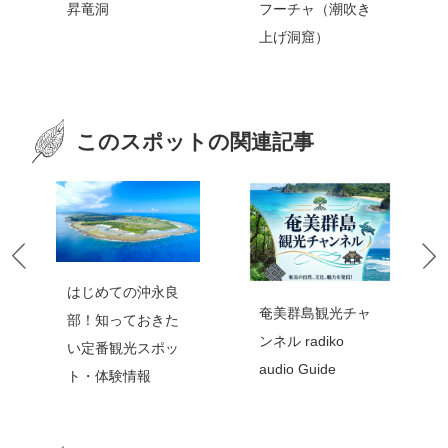
フーチャ（潮吹き
上げ洞窟）
このスポットの関連記事
永良
沖永良部でキャン
奄美群島観光チャ
きた
プを楽しむ！
ンネル radiko
ポッ
audio Guide