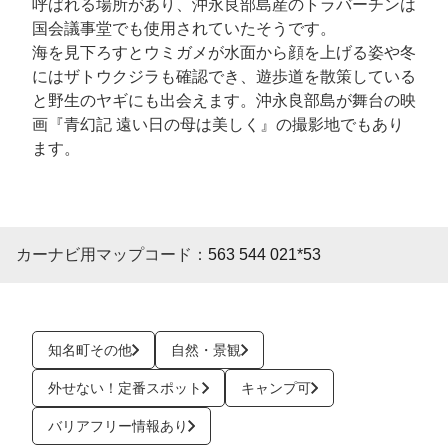
呼ばれる場所があり、沖永良部島産のトラバーチンは
国会議事堂でも使用されていたそうです。
海を見下ろすとウミガメが水面から顔を上げる姿や冬
にはザトウクジラも確認でき、遊歩道を散策している
と野生のヤギにも出会えます。沖永良部島が舞台の映
画『青幻記 遠い日の母は美しく』の撮影地でもあり
ます。
カーナビ用マップコード：
563 544 021*53
知名町その他
自然・景観
外せない！定番スポット
キャンプ可
バリアフリー情報あり