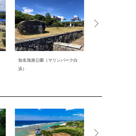
知名町役場
名漁港公園（マリンパーク白
）