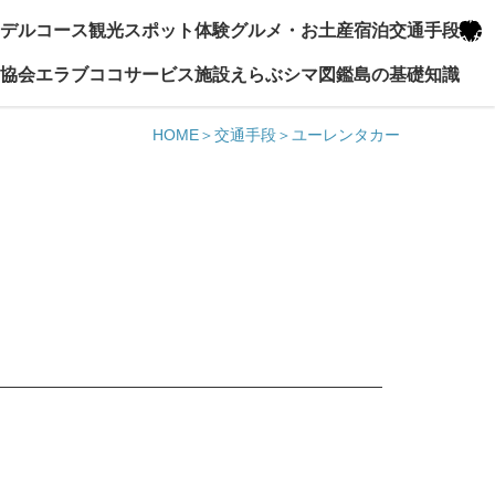
デルコース
観光スポット
体験
グルメ・お土産
宿泊
交通手段
協会エラブココ
サービス施設
えらぶシマ図鑑
島の基礎知識
HOME
交通手段
ユーレンタカー