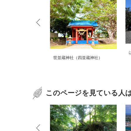
はみやま神
世並蔵神社（四並蔵神社）
このページを見ている人