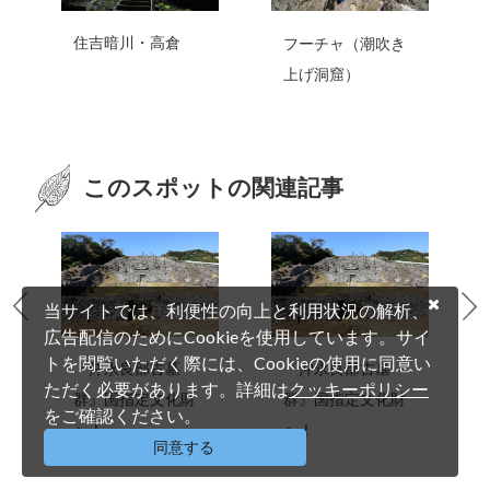
住吉暗川・高倉
フーチャ（潮吹き
上げ洞窟）
このスポットの関連記事
当サイトでは、利便性の向上と利用状況の解析、
広告配信のためにCookieを使用しています。サイ
トを閲覧いただく際には、Cookieの使用に同意い
『沖永良部古墓
『沖永良部古墓
ただく必要があります。詳細は
クッキーポリシー
群』国指定文化財
群』国指定文化財
をご確認ください。
へ！
へ！
同意する