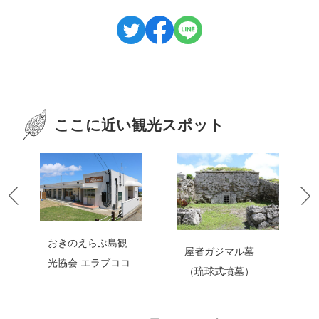
ここに近い観光スポット
おきのえらぶ島観
屋者ガジマル墓
光協会 エラブココ
（琉球式墳墓）