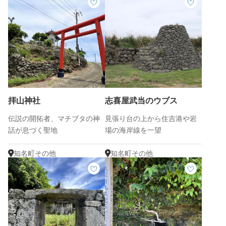
拝山神社
志喜屋武当のウブス
伝説の開拓者、マチブタの神
見張り台の上から住吉港や岩
話が息づく聖地
場の海岸線を一望
知名町その他
知名町その他