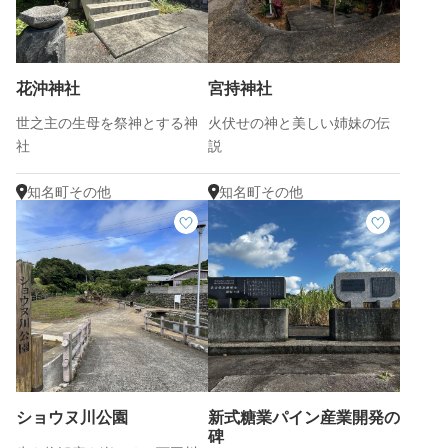
花沖神社
宮持神社
世之主の生母を祭神とする神
火伏せの神と美しい姉妹の伝
社
説
知名町その他
知名町その他
ショウヌ川公園
新式糖業パイン産業開発の
碑