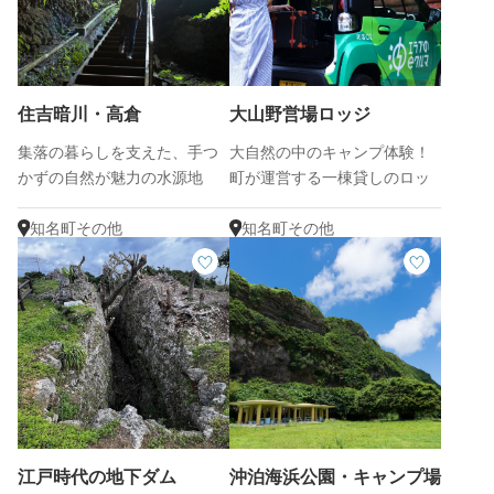
住吉暗川・高倉
大山野営場ロッジ
集落の暮らしを支えた、手つ
大自然の中のキャンプ体験！
かずの自然が魅力の水源地
町が運営する一棟貸しのロッ
ジ
知名町その他
知名町その他
江戸時代の地下ダム
沖泊海浜公園・キャンプ場