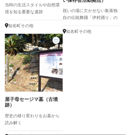
い保存会活動拠点）
当時の生活スタイルや自然環
祝いの場に欠かせない集落独
境を知る重要な遺跡
自の伝統舞踊「伊村踊り」の
継承地
知名町その他
知名町その他
屋子母セージマ墓（古墳
跡）
歴史の移り変わりをお墓から
読み解く