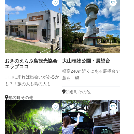
おきのえらぶ島観光協会
大山植物公園・展望台
エラブココ
標高240ｍ近くにある展望台で
ココに来れば出会いがあるか
島を一望
も？！旅の人も島の人も
Welcomeな交流型観光拠点
知名町その他
「エラブココ」に行こう！
知名町その他