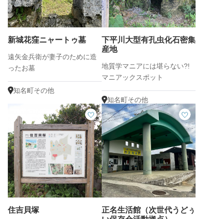
新城花窪ニャートゥ墓
下平川大型有孔虫化石密集
産地
遠矢金兵衛が妻子のために造
地質学マニアには堪らない?!
ったお墓
マニアックスポット
知名町その他
知名町その他
住吉貝塚
正名生活館（次世代うどぅ