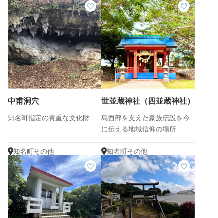
中甫洞穴
世並蔵神社（四並蔵神社）
知名町指定の貴重な文化財
島西部を支えた豪族伝説を今
に伝える地域信仰の場所
知名町その他
知名町その他