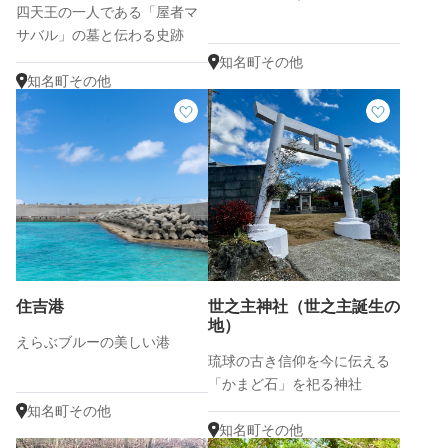
四天王の一人である「屋者マ
サバル」の墓と伝わる史跡
知名町その他
知名町その他
住吉港
世之主神社（世之主誕生の
地）
えらぶブルーの美しい港
琉球の古き信仰を今に伝える
「かまど石」を祀る神社
知名町その他
知名町その他