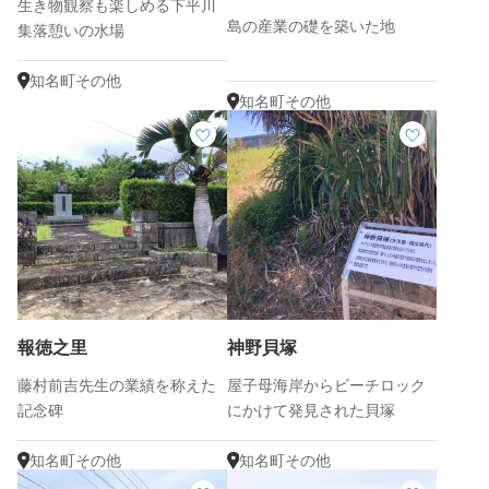
生き物観察も楽しめる下平川
島の産業の礎を築いた地
集落憩いの水場
知名町その他
知名町その他
報徳之里
神野貝塚
藤村前吉先生の業績を称えた
屋子母海岸からビーチロック
記念碑
にかけて発見された貝塚
知名町その他
知名町その他