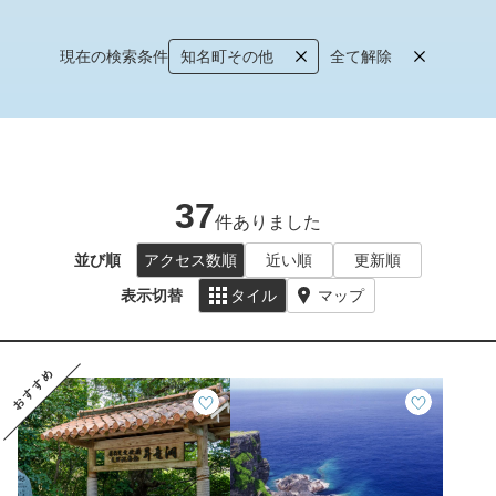
現在の検索条件
知名町その他
全て解除
37
件ありました
並び順
アクセス数順
近い順
更新順
表示切替
タイル
マップ