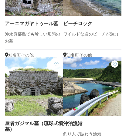
アーニマガヤトゥール墓
ビーチロック
沖永良部島でも珍しい形態の
ワイルドな岩のビーチが魅力
お墓
知名町その他
知名町その他
屋者ガジマル墓（琉球式墳
沖泊漁港
墓）
釣り人で賑わう漁港