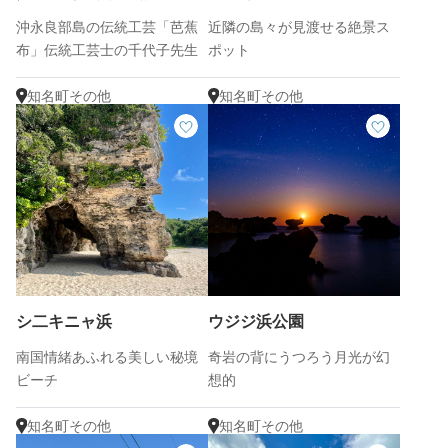
沖永良部島の伝統工芸「芭蕉
近隣の島々が見渡せる絶景ス
布」伝統工芸士の千代子先生
ポット
がお出迎え♪
知名町その他
知名町その他
シ二キニャ浜
ウジジ浜公園
南国情緒あふれる美しい秘境
奇岩の背にうつろう月光が幻
ビーチ
想的
知名町その他
知名町その他