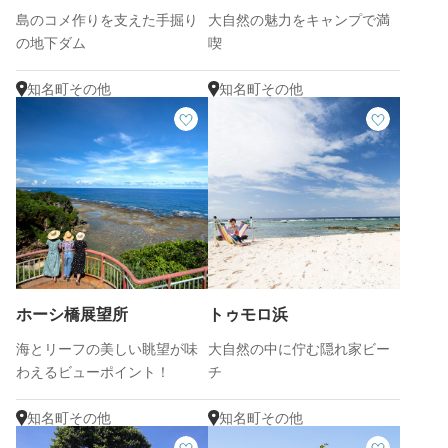
島のコメ作りを支えた手掘り
大自然の魅力をキャンプで満
の地下ダム
喫
知名町その他
知名町その他
ホーシ橋展望所
トゥモロ浜
海とリーフの美しい眺望が味
大自然の中に佇む隠れ家ビー
わえるビューポイント！
チ
知名町その他
知名町その他